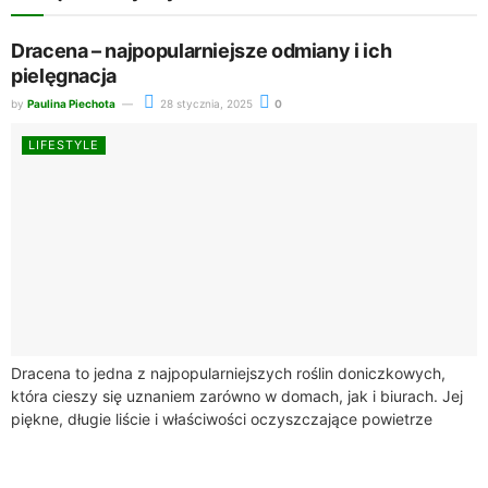
Dracena – najpopularniejsze odmiany i ich
pielęgnacja
by
Paulina Piechota
28 stycznia, 2025
0
LIFESTYLE
Dracena to jedna z najpopularniejszych roślin doniczkowych,
która cieszy się uznaniem zarówno w domach, jak i biurach. Jej
piękne, długie liście i właściwości oczyszczające powietrze
sprawiają, że jest idealnym wyborem...