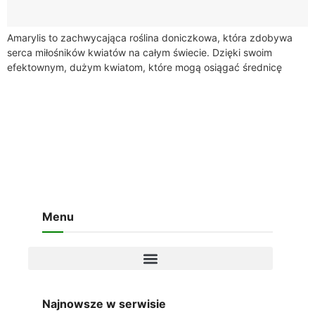
Amarylis to zachwycająca roślina doniczkowa, która zdobywa
serca miłośników kwiatów na całym świecie. Dzięki swoim
efektownym, dużym kwiatom, które mogą osiągać średnicę
nawet 25 cm, amarylis kwiat wprowadza do wnętrz...
Menu
Najnowsze w serwisie