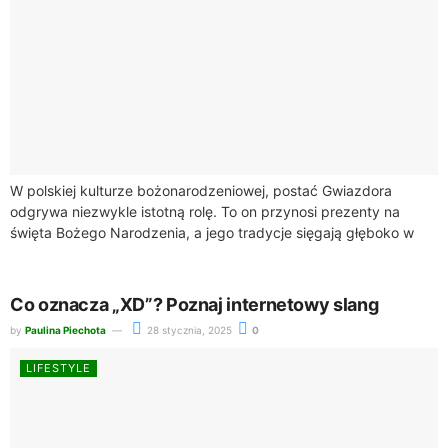
W polskiej kulturze bożonarodzeniowej, postać Gwiazdora
odgrywa niezwykle istotną rolę. To on przynosi prezenty na
święta Bożego Narodzenia, a jego tradycje sięgają głęboko w
historię. W artykule przyjrzymy się bliżej...
Co oznacza „XD”? Poznaj internetowy slang
by
Paulina Piechota
28 stycznia, 2025
0
LIFESTYLE