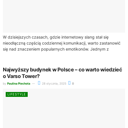
W dzisiejszych czasach, gdzie internetowy slang stał się
nieodłączną częścią codziennej komunikacji, warto zastanowić
się nad znaczeniem popularnych emotikonów. Jednym z
najbardziej rozpoznawalnych jest „XD”, który wyraża rozbawienie
i śmiech,...
Najwyższy budynek w Polsce – co warto wiedzieć
o Varso Tower?
by
Paulina Piechota
28 stycznia, 2025
0
LIFESTYLE