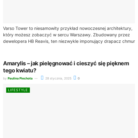
Varso Tower to niesamowity przykład nowoczesnej architektury,
który możesz zobaczyć w sercu Warszawy. Zbudowany przez
dewelopera HB Reavis, ten niezwykle imponujący drapacz chmur
ma wysokość 310 metrów, co czyni go...
Amarylis – jak pielęgnować i cieszyć się pięknem
tego kwiatu?
by
Paulina Piechota
28 stycznia, 2025
0
LIFESTYLE