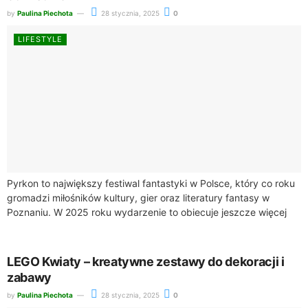
by
Paulina Piechota
28 stycznia, 2025
0
LIFESTYLE
Pyrkon to największy festiwal fantastyki w Polsce, który co roku
gromadzi miłośników kultury, gier oraz literatury fantasy w
Poznaniu. W 2025 roku wydarzenie to obiecuje jeszcze więcej
atrakcji, sprawiając, że...
LEGO Kwiaty – kreatywne zestawy do dekoracji i
zabawy
by
Paulina Piechota
28 stycznia, 2025
0