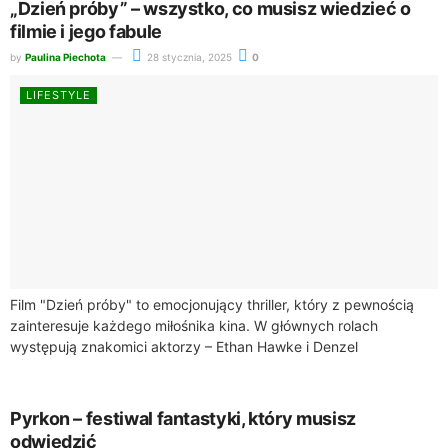
„Dzień próby” – wszystko, co musisz wiedzieć o
filmie i jego fabule
by
Paulina Piechota
28 stycznia, 2025
0
LIFESTYLE
Film "Dzień próby" to emocjonujący thriller, który z pewnością
zainteresuje każdego miłośnika kina. W głównych rolach
występują znakomici aktorzy – Ethan Hawke i Denzel
Washington, którzy prowadzą widza przez skomplikowaną...
Pyrkon – festiwal fantastyki, który musisz
odwiedzić