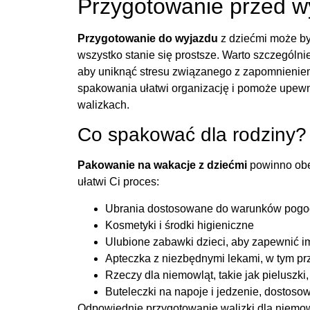
Przygotowanie przed 
Przygotowanie do wyjazdu
z dziećmi może b
wszystko stanie się prostsze. Warto szczególn
aby uniknąć stresu związanego z zapomnieniem
spakowania ułatwi organizację i pomoże upewnić
walizkach.
Co spakować dla rodziny?
Pakowanie na wakacje z dziećmi
powinno obej
ułatwi Ci proces:
Ubrania dostosowane do warunków pog
Kosmetyki i środki higieniczne
Ulubione zabawki dzieci, aby zapewnić i
Apteczka z niezbędnymi lekami, w tym p
Rzeczy dla niemowląt, takie jak pieluszki,
Buteleczki na napoje i jedzenie, dostoso
Odpowiednie przygotowanie walizki dla niemo