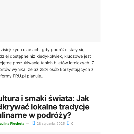
zisiejszych czasach, gdy podróże stały się
dziej dostępne niż kiedykolwiek, kluczowe jest
ejętne poszukiwanie tanich biletów lotniczych. Z
ortów wynika, że aż 28% osób korzystających z
tformy FRU.pl planuje...
ltura i smaki świata: Jak
dkrywać lokalne tradycje
ulinarne w podróży?
aulina Piechota
28 stycznia, 2025
0