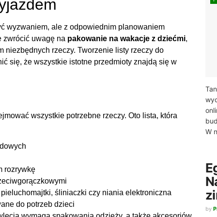
wyjazdem
yć wyzwaniem, ale z odpowiednim planowaniem
ie zwrócić uwagę na
pakowanie na wakacje z dziećmi
,
 niezbędnych rzeczy. Tworzenie listy rzeczy do
 się, że wszystkie istotne przedmioty znajdą się w
Tan
wyd
onl
mować wszystkie potrzebne rzeczy. Oto lista, która
bud
W n
odowych
E
m rozrywkę
N
rzeciwgorączkowymi
z
 pieluchomajtki, śliniaczki czy niania elektroniczna
wane do potrzeb dzieci
by
P
wlęcia wymaga spakowania odzieży, a także akcesoriów,