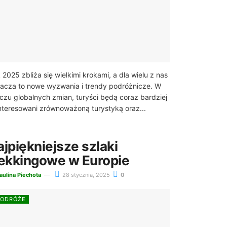
 2025 zbliża się wielkimi krokami, a dla wielu z nas
acza to nowe wyzwania i trendy podróżnicze. W
iczu globalnych zmian, turyści będą coraz bardziej
nteresowani zrównoważoną turystyką oraz...
ajpiękniejsze szlaki
rekkingowe w Europie
aulina Piechota
28 stycznia, 2025
0
PODRÓŻE