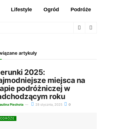
Lifestyle
Ogród
Podróże
wiązane artykuły
ierunki 2025:
ajmodniejsze miejsca na
apie podróżniczej w
adchodzącym roku
aulina Piechota
28 stycznia, 2025
0
PODRÓŻE