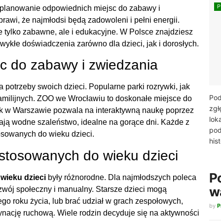
t zaplanowanie odpowiednich miejsc do zabawy i
awi, że najmłodsi będą zadowoleni i pełni energii.
nie tylko zabawne, ale i edukacyjne. W Polsce znajdziesz
ezwykłe doświadczenia zarówno dla dzieci, jak i dorosłych.
c do zabawy i zwiedzania
potrzeby swoich dzieci. Popularne parki rozrywki, jak
Pod
 familijnych. ZOO we Wrocławiu to doskonałe miejsce do
zgł
ik w Warszawie pozwala na interaktywną naukę poprzez
lok
ają wodne szaleństwo, idealne na gorące dni. Każde z
pod
tosowanych do wieku dzieci.
hist
stosowanych do wieku dzieci
P
wieku dzieci
były różnorodne. Dla najmłodszych poleca
w
ozwój społeczny i manualny. Starsze dzieci mogą
ego roku życia, lub brać udział w grach zespołowych,
by
P
rdynację ruchową. Wiele rodzin decyduje się na aktywności