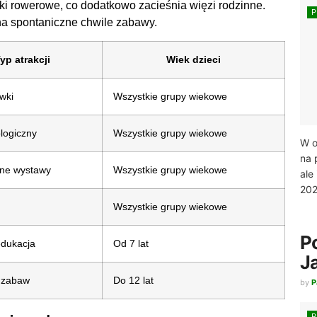
ki rowerowe, co dodatkowo zacieśnia więzi rodzinne.
na spontaniczne chwile zabawy.
yp atrakcji
Wiek dzieci
wki
Wszystkie grupy wiekowe
logiczny
Wszystkie grupy wiekowe
W o
na 
wne wystawy
Wszystkie grupy wiekowe
ale
202
Wszystkie grupy wiekowe
P
 edukacja
Od 7 lat
J
 zabaw
Do 12 lat
by
P