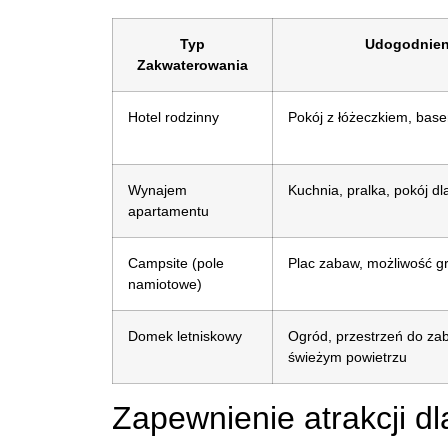
Typ
Udogodnien
Zakwaterowania
Hotel rodzinny
Pokój z łóżeczkiem, basen
Wynajem
Kuchnia, pralka, pokój dla
apartamentu
Campsite (pole
Plac zabaw, możliwość gr
namiotowe)
Domek letniskowy
Ogród, przestrzeń do za
świeżym powietrzu
Zapewnienie atrakcji dl