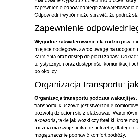
Planowanie wyjazdu z dziećmi to proces, któ
zapewnienie odpowiedniego zakwaterowania 
Odpowiedni wybór może sprawić, że podróż sta
Zapewnienie odpowiednie
Wygodne zakwaterowanie dla rodzin
powinno
miejsce noclegowe, zwróć uwagę na udogodnieni
karmienia oraz dostęp do placu zabaw. Dokładne
turystycznych oraz dostępności komunikacji pu
po okolicy.
Organizacja transportu: ja
Organizacja transportu podczas wakacji
jest
transportu, kluczowe jest stworzenie komforto
pozwolą dzieciom się zrelaksować. Warto rów
akcesoria, takie jak wózki czy foteliki, które m
rodzina ma swoje unikalne potrzeby, dlatego el
mogą znacznie poprawić komfort podróży.