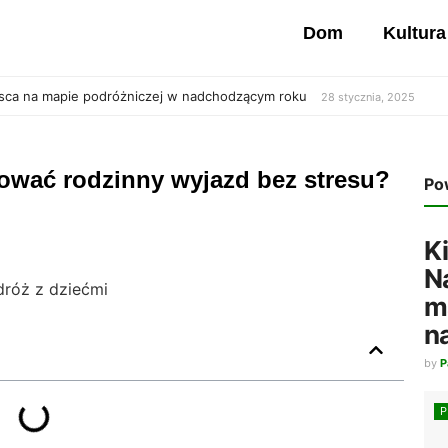
Dom
Kultura
jsca na mapie podróżniczej w nadchodzącym roku
28 stycznia, 2025
nować rodzinny wyjazd bez stresu?
Po
K
N
m
n
by
P