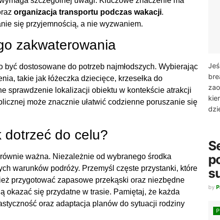
ry wymaga szczególnej uwagi. Kluczowe znaczenie ma
oraz
organizacja transportu podczas wakacji
.
nie się przyjemnością, a nie wyzwaniem.
go zakwaterowania
Jeś
 być dostosowane do potrzeb najmłodszych. Wybierając
bre
a, takie jak łóżeczka dziecięce, krzesełka do
zao
 sprawdzenie lokalizacji obiektu w kontekście atrakcji
kie
blicznej może znacznie ułatwić codzienne poruszanie się
dzi
k dotrzeć do celu?
S
p
 równie ważna. Niezależnie od wybranego środka
wych warunków podróży. Przemyśl częste przystanki, które
s
nież przygotować zapasowe przekąski oraz niezbędne
by
P
ogą okazać się przydatne w trasie. Pamiętaj, że każda
astyczność oraz adaptacja planów do sytuacji rodziny