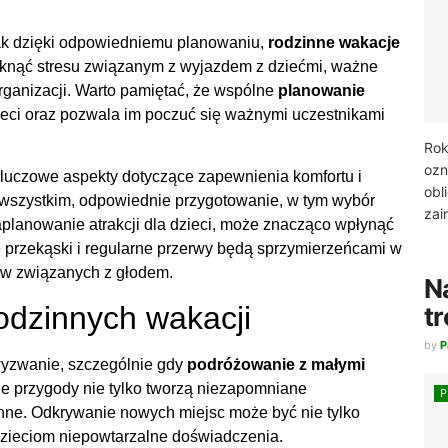
k dzięki odpowiedniemu planowaniu,
rodzinne wakacje
knąć stresu związanym z wyjazdem z dziećmi, ważne
rganizacji. Warto pamiętać, że wspólne
planowanie
eci oraz pozwala im poczuć się ważnymi uczestnikami
Rok
ozn
kluczowe aspekty dotyczące zapewnienia komfortu i
obl
 wszystkim, odpowiednie przygotowanie, w tym wybór
zai
aplanowanie atrakcji dla dzieci, może znacząco wpłynąć
przekąski i regularne przerwy będą sprzymierzeńcami w
ów związanych z głodem.
N
odzinnych wakacji
t
by
P
wyzwanie, szczególnie gdy
podróżowanie z małymi
ne przygody nie tylko tworzą niezapomniane
inne. Odkrywanie nowych miejsc może być nie tylko
 dzieciom niepowtarzalne doświadczenia.