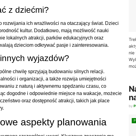
ć z dziećmi?
rozwijania ich wrażliwości na otaczający świat. Dzieci
óżnorodność kultur. Dodatkowo, mają możliwość nauki
ie lokalnych atrakcji, parków edukacyjnych oraz
Tre
alają dzieciom odkrywać pasje i zainteresowania.
akt
nie
dzinnych wyjazdów?
Wyb
moż
pólne chwilę sprzyjają budowaniu silnych relacji.
ości i organizacji, a także rozwija umiejętności
owaniu z naturą i aktywnemu spędzaniu czasu, co
N
jąc dogodne i odpowiednie miejsce na wakacje, możecie
n
zeństwo oraz dostępność atrakcji, takich jak place
by
P
y.
zowe aspekty planowania