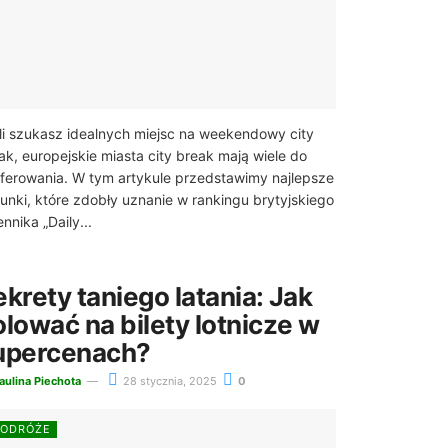
li szukasz idealnych miejsc na weekendowy city
ak, europejskie miasta city break mają wiele do
ferowania. W tym artykule przedstawimy najlepsze
runki, które zdobły uznanie w rankingu brytyjskiego
ennika „Daily...
ekrety taniego latania: Jak
olować na bilety lotnicze w
upercenach?
aulina Piechota
28 stycznia, 2025
0
PODRÓŻE