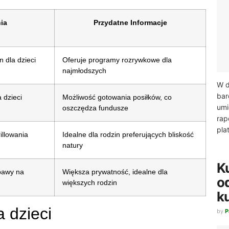
ia
Przydatne Informacje
 dla dzieci
Oferuje programy rozrywkowe dla
najmłodszych
W d
bar
 dzieci
Możliwość gotowania posiłków, co
umi
oszczędza fundusze
rap
pla
illowania
Idealne dla rodzin preferujących bliskość
natury
Ku
bawy na
Większa prywatność, idealne dla
o
większych rodzin
k
a dzieci
by
P