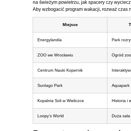
na świeżym powietrzu, jak spacery czy wyciecz
Aby wzbogacić program wakacji, rozważ czas 
Miejsce
T
Energylandia
Park rozry
ZOO we Wrocławiu
Ogród zoo
Centrum Nauki Kopernik
Interakty
Suntago Park
Aquapark
Kopalnia Soli w Wieliczce
Historia i
Loopy’s World
Duża sala