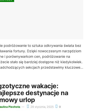
ie podróżowanie to sztuka odkrywania świata bez
awania fortuny. Dzięki nowoczesnym narzędziom
ine i porównywarkom cen, podróżowanie na
żecie stało się bardziej dostępne niż kiedykolwiek.
adchodzących sekcjach przedstawimy kluczowe...
gzotyczne wakacje:
ajlepsze destynacje na
imowy urlop
aulina Piechota
28 stycznia, 2025
0