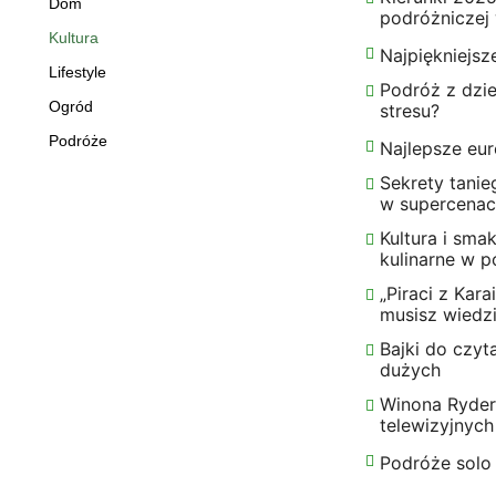
Dom
podróżniczej
Kultura
Najpiękniejsz
Lifestyle
Podróż z dzi
Ogród
stresu?
Podróże
Najlepsze eu
Sekrety tanie
w supercenac
Kultura i sma
kulinarne w 
„Piraci z Kar
musisz wiedz
Bajki do czyt
dużych
Winona Ryder 
telewizyjnych
Podróże solo 