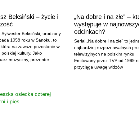
z Beksiński – życie i
„Na dobre i na złe” – kt
czość
występuje w najnowszy
odcinkach?
Sylwester Beksiński, urodzony
opada 1958 roku w Sanoku, to
Serial „Na dobre i na złe” to jedn
 która na zawsze pozostanie w
najbardziej rozpoznawalnych pro
 polskiej kultury. Jako
telewizyjnych na polskim rynku.
karz muzyczny, prezenter
Emitowany przez TVP od 1999 r
y
przyciąga uwagę widzów