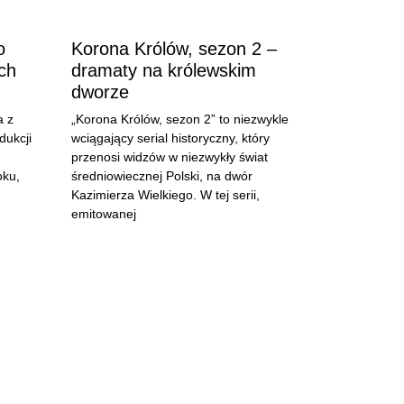
o
Korona Królów, sezon 2 –
ch
dramaty na królewskim
dworze
a z
„Korona Królów, sezon 2” to niezwykle
dukcji
wciągający serial historyczny, który
przenosi widzów w niezwykły świat
oku,
średniowiecznej Polski, na dwór
Kazimierza Wielkiego. W tej serii,
emitowanej