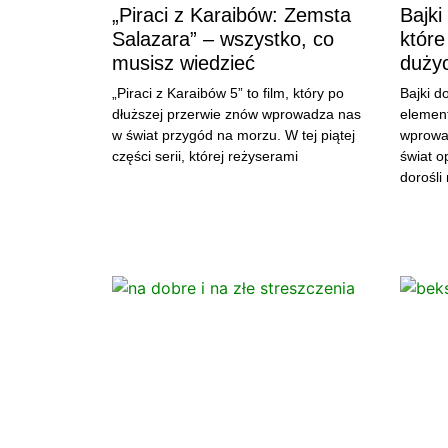
„Piraci z Karaibów: Zemsta
Bajki
Salazara” – wszystko, co
które
musisz wiedzieć
duży
„Piraci z Karaibów 5” to film, który po
Bajki d
dłuższej przerwie znów wprowadza nas
element 
w świat przygód na morzu. W tej piątej
wprowa
części serii, której reżyserami
świat o
dorośli