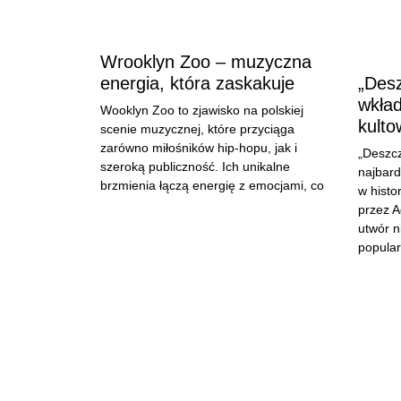
Wrooklyn Zoo – muzyczna
energia, która zaskakuje
„Desz
wkład
Wooklyn Zoo to zjawisko na polskiej
kulto
scenie muzycznej, które przyciąga
zarówno miłośników hip-hopu, jak i
„Deszcz
szeroką publiczność. Ich unikalne
najbard
brzmienia łączą energię z emocjami, co
w histo
przez A
utwór n
popular