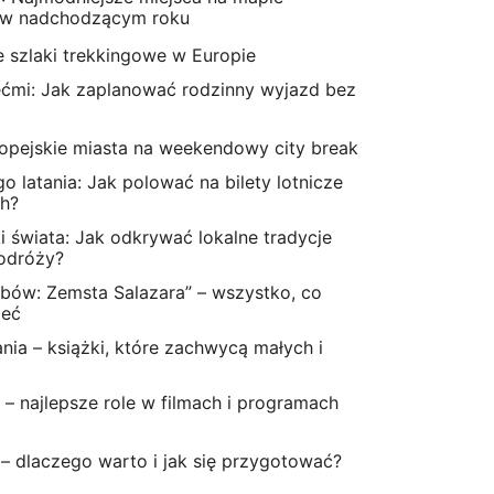
 w nadchodzącym roku
e szlaki trekkingowe w Europie
ećmi: Jak zaplanować rodzinny wyjazd bez
ropejskie miasta na weekendowy city break
go latania: Jak polować na bilety lotnicze
h?
ki świata: Jak odkrywać lokalne tradycje
podróży?
aibów: Zemsta Salazara” – wszystko, co
ieć
ania – książki, które zachwycą małych i
– najlepsze role w filmach i programach
– dlaczego warto i jak się przygotować?