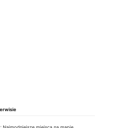
erwisie
: Najmodniejsze miejsca na mapie