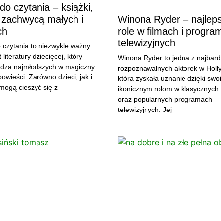
 do czytania – książki,
 zachwycą małych i
Winona Ryder – najlep
ch
role w filmach i progra
telewizyjnych
o czytania to niezwykle ważny
literatury dziecięcej, który
Winona Ryder to jedna z najbard
dza najmłodszych w magiczny
rozpoznawalnych aktorek w Holl
powieści. Zarówno dzieci, jak i
która zyskała uznanie dzięki swo
 mogą cieszyć się z
ikonicznym rolom w klasycznych 
oraz popularnych programach
telewizyjnych. Jej