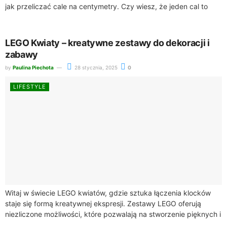
jak przeliczać cale na centymetry. Czy wiesz, że jeden cal to
dokładnie 2,54 centymetra?...
LEGO Kwiaty – kreatywne zestawy do dekoracji i
zabawy
by
Paulina Piechota
28 stycznia, 2025
0
LIFESTYLE
Witaj w świecie LEGO kwiatów, gdzie sztuka łączenia klocków
staje się formą kreatywnej ekspresji. Zestawy LEGO oferują
niezliczone możliwości, które pozwalają na stworzenie pięknych i
oryginalnych dekoracji. Te kreatywne zestawy...