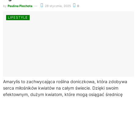
by
Paulina Piechota
28 stycznia, 2025
0
LIFESTYLE
Amarylis to zachwycająca roślina doniczkowa, która zdobywa
serca miłośników kwiatów na całym świecie. Dzięki swoim
efektownym, dużym kwiatom, które mogą osiągać średnicę
nawet 25 cm, amarylis kwiat wprowadza do wnętrz...