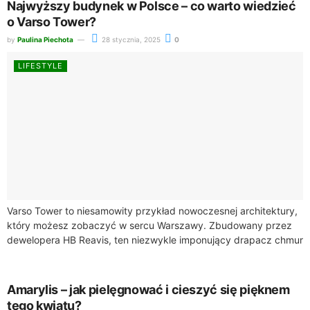
Najwyższy budynek w Polsce – co warto wiedzieć
o Varso Tower?
by
Paulina Piechota
28 stycznia, 2025
0
LIFESTYLE
Varso Tower to niesamowity przykład nowoczesnej architektury,
który możesz zobaczyć w sercu Warszawy. Zbudowany przez
dewelopera HB Reavis, ten niezwykle imponujący drapacz chmur
ma wysokość 310 metrów, co czyni go...
Amarylis – jak pielęgnować i cieszyć się pięknem
tego kwiatu?