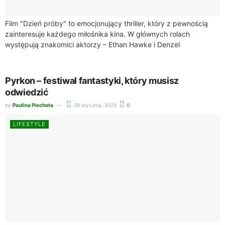
Film "Dzień próby" to emocjonujący thriller, który z pewnością
zainteresuje każdego miłośnika kina. W głównych rolach
występują znakomici aktorzy – Ethan Hawke i Denzel
Washington, którzy prowadzą widza przez skomplikowaną...
Pyrkon – festiwal fantastyki, który musisz
odwiedzić
by
Paulina Piechota
28 stycznia, 2025
0
LIFESTYLE