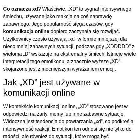
Co oznacza xd
? Właściwie, „XD” to sygnał intensywnego
śmiechu, używane jako reakcja na coś naprawdę
zabawnego. Jego popularność sięga czasów, gdy
komunikacja online
dopiero zaczynała się rozwijać.
Użytkownicy często używają „xd” w formie mniejszej dla
nieco mniej zabawnych sytuacji, podczas gdy „XDDDDD” z
wieloma „D” wskazuje na ekstremalny śmiech. Istnieje wiele
interpretacji tego emotikonu, a znacznie wyższe „XD”
skojarzone jest z mocniejszym wyrażaniem emocji.
Jak „XD” jest używane w
komunikacji online
W kontekście komunikacji online, „XD” stosowane jest w
odpowiedzi na żarty, memy lub inne zabawne sytuacje.
Widoczna jest tendencja do powtarzania „xd”, co podkreśla
intensywność reakcji. Emotikon ten odnosi się nie tylko do
radości, ale również do sytuacji, które mogą być